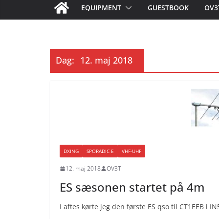
EQUIPMENT
GUESTBOOK
OV3
Dag:
12. maj 2018
DXING
SPORADIC E
VHF-UHF
12. maj 2018
OV3T
ES sæsonen startet på 4m
I aftes kørte jeg den første ES qso til CT1EEB 