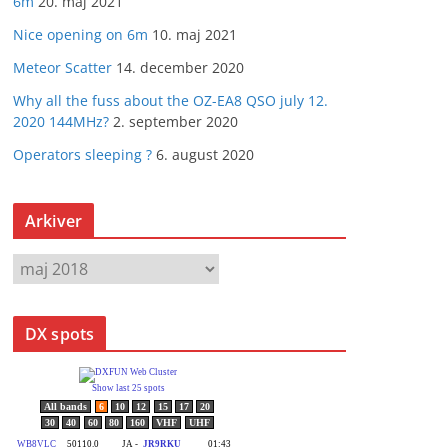
6m
20. maj 2021
Nice opening on 6m
10. maj 2021
Meteor Scatter
14. december 2020
Why all the fuss about the OZ-EA8 QSO july 12.
2020 144MHz?
2. september 2020
Operators sleeping ?
6. august 2020
Arkiver
A
r
k
DX spots
i
v
e
r