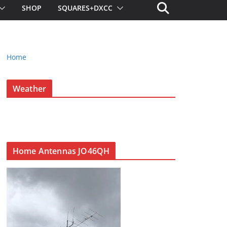
SHOP
SQUARES+DXCC
Home
Weather
Home Antennas JO46QH